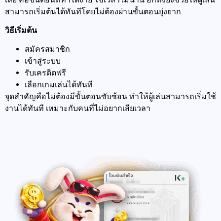
สามารถเริ่มต้นได้ทันทีโดยไม่ต้องผ่านขั้นตอนยุ่งยาก
วิธีเริ่มต้น
สมัครสมาชิก
เข้าสู่ระบบ
รับเครดิตฟรี
เลือกเกมเล่นได้ทันที
จุดสำคัญคือไม่ต้องมีขั้นตอนซับซ้อน ทำให้ผู้เล่นสามารถเริ่มใช้
งานได้ทันที เหมาะกับคนที่ไม่อยากเสียเวลา