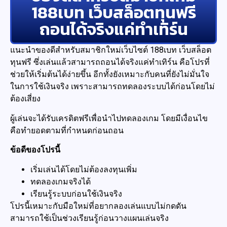
188เบท เว็บสล็อตทุนฟรี
ถอนได้จริงแค่ทำเทิร์น
แนะนำ
ของดีสำหรับสมาชิกใหม่
เว็บไซต์
188เบท เว็บสล็อต
ทุนฟรี
ซึ่งเล่นแล้วสามารถ
ถอนได้จริงแค่ทำเทิร์น
คือโปรที่
ช่วยให้เริ่มต้นได้ง่ายขึ้น อีกทั้งยังเหมาะกับคนที่ยังไม่มั่นใจ
ในการใช้เงินจริง เพราะสามารถทดลองระบบได้ก่อนโดยไม่
ต้องเสี่ยง
ผู้เล่นจะได้รับเครดิตฟรีเพื่อนำไปทดลองเกม โดยมีเงื่อนไข
คือทำยอดตามที่กำหนดก่อนถอน
ข้อดีของโปรนี้
เริ่มเล่นได้โดยไม่ต้องลงทุนเพิ่ม
ทดลองเกมจริงได้
เรียนรู้ระบบก่อนใช้เงินจริง
โปรนี้เหมาะกับมือใหม่ที่อยากลองเล่นแบบไม่กดดัน
สามารถใช้เป็นช่วงเรียนรู้ก่อนวางแผนเล่นจริง