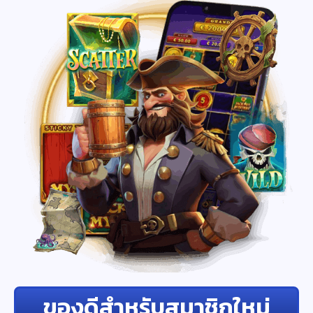
ของดีสำหรับสมาชิกใหม่