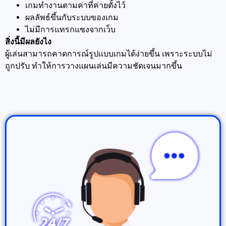
เกมทำงานตามค่าที่ค่ายตั้งไว้
ผลลัพธ์ขึ้นกับระบบของเกม
ไม่มีการแทรกแซงจากเว็บ
สิ่งนี้มีผลยังไง
ผู้เล่นสามารถคาดการณ์รูปแบบเกมได้ง่ายขึ้น เพราะระบบไม่
ถูกปรับ ทำให้การวางแผนเล่นมีความชัดเจนมากขึ้น