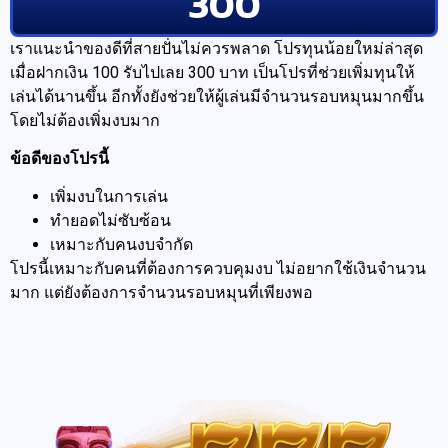
300
เรา
แนะนำของดี
ที่สายปั่นไม่ควรพลาด
โปรทุนน้อยใหม่ล่าสุด
เมื่อ
ฝาก
เงิน
100 รับ
ไปเลย
300
บาท เป็นโปรที่ช่วยเพิ่มทุนให้
เล่นได้นานขึ้น อีกทั้งยังช่วยให้ผู้เล่นมีจำนวนรอบหมุนมากขึ้น
โดยไม่ต้องเพิ่มงบมาก
ข้อดีของโปรนี้
เพิ่มงบในการเล่น
ทำยอดไม่ซับซ้อน
เหมาะกับคนงบจำกัด
โปรนี้เหมาะกับคนที่ต้องการควบคุมงบ ไม่อยากใช้เงินจำนวน
มาก แต่ยังต้องการจำนวนรอบหมุนที่เพียงพอ