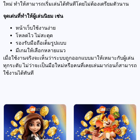
ใหม่ ทำให้สามารถเริ่มเล่นได้ทันทีโดยไม่ต้องเตรียมตัวนาน
จุดเด่นที่ทำให้ผู้เล่นนิยม เช่น
หน้าเว็บใช้งานง่าย
โหลดไว ไม่สะดุด
รองรับมือถือเต็มรูปแบบ
มีเกมให้เลือกหลายแนว
เมื่อใช้งานจริงจะเห็นว่าระบบถูกออกแบบมาให้เหมาะกับผู้เล่น
ทุกระดับ ไม่ว่าจะเป็นมือใหม่หรือคนที่เคยเล่นมาก่อนก็สามารถ
ใช้งานได้ทันที