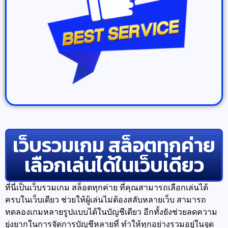
เว็บรวมเกม สล็อตทุกค่าย
เลือกเล่นได้ในเว็บเดียว
ที่นี่เป็น
เว็บรวมเกม
สล็อตทุกค่าย
ที่คุณสามารถ
เลือกเล่นได้
ครบ
ในเว็บเดียว
ช่วยให้ผู้เล่นไม่ต้องสลับหลายเว็บ สามารถ
ทดลองเกมหลายรูปแบบได้ในบัญชีเดียว อีกทั้งยังช่วยลดความ
ยุ่งยากในการจัดการบัญชีหลายที่ ทำให้ทุกอย่างรวมอยู่ในจุด