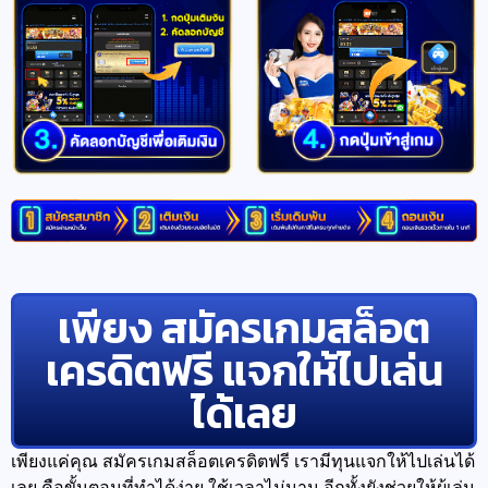
เพียง สมัครเกมสล็อต
เครดิตฟรี แจกให้ไปเล่น
ได้เลย
เพียง
แค่คุณ
สมัครเกมสล็อตเครดิตฟรี
เรามีทุน
แจกให้ไปเล่นได้
เลย
คือขั้นตอนที่ทำได้ง่าย ใช้เวลาไม่นาน อีกทั้งยังช่วยให้ผู้เล่น