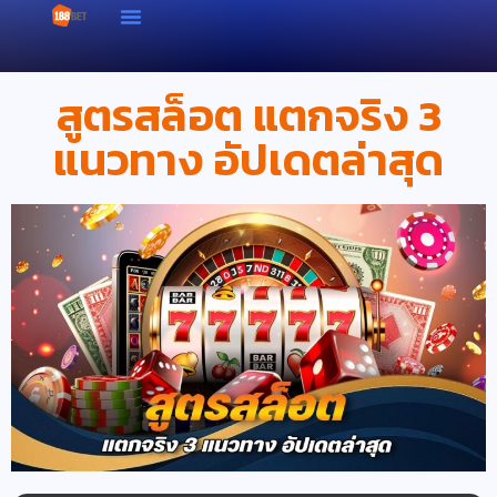
สูตรสล็อต แตกจริง 3
แนวทาง อัปเดตล่าสุด