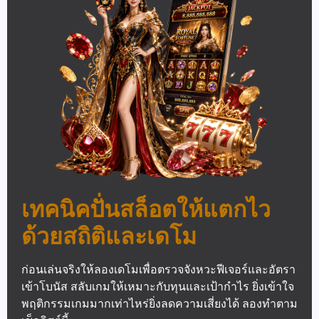
เทคนิคปั่นสล็อตให้แตกไว
ด้วยสถิติและเดโม
ก่อนเล่นจริงให้ลองเดโมเพื่อตรวจจังหวะฟีเจอร์และอัตรา
เข้าโบนัส สลับเกมให้เหมาะกับทุนและเป้ากำไร ยิ่งเข้าใจ
พฤติกรรมเกมมากเท่าไหร่ยิ่งลดความเสี่ยงได้ ลองทำตาม